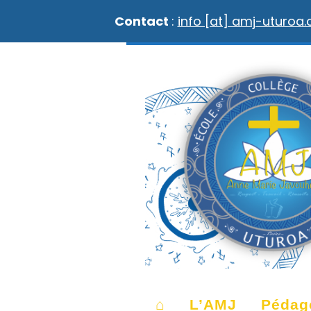
Contact
:
info [at] amj-uturoa
⌂
L’AMJ
Pédag