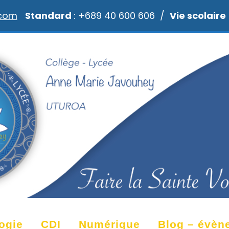
.com
Standard
: +689 40 600 606 /
Vie scolaire
ogie
CDI
Numérique
Blog – évèn