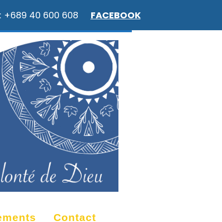
: +689 40 600 608
FACEBOOK
ements
Contact