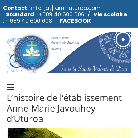
Contact
:
info [at] amj-uturoa.com
Standard
: +689 40 600 606 /
Vie scolaire
: +689 40 600 608
FACEBOOK
L’histoire de l’établissement
Anne-Marie Javouhey
d’Uturoa