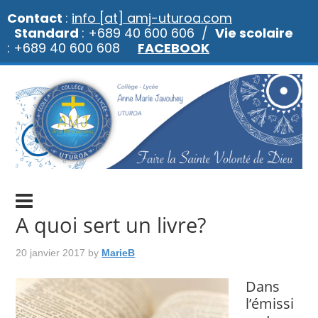
Contact
:
info [at] amj-uturoa.com
Standard
: +689 40 600 606 /
Vie scolaire
: +689 40 600 608
FACEBOOK
A quoi sert un livre?
20 janvier 2017
by
MarieB
Dans
l’émissi