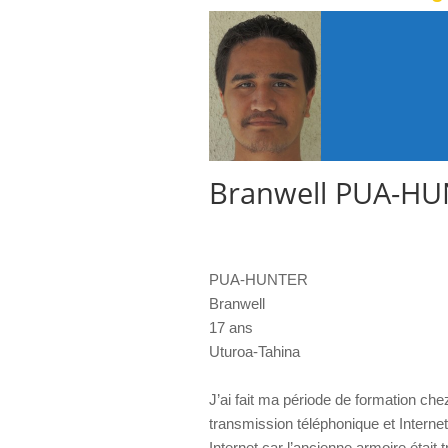
Branwell PUA-H
PUA-HUNTER
Branwell
17 ans
Uturoa-Tahina
J’ai fait ma période de formation chez
transmission téléphonique et Internet
Internet car l’ancienne armoire était tr