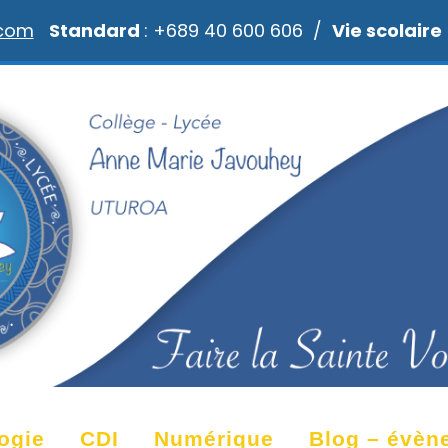
.com
Standard
: +689 40 600 606 /
Vie scolaire
ogie
CDI
Numérique
Blog – évèn