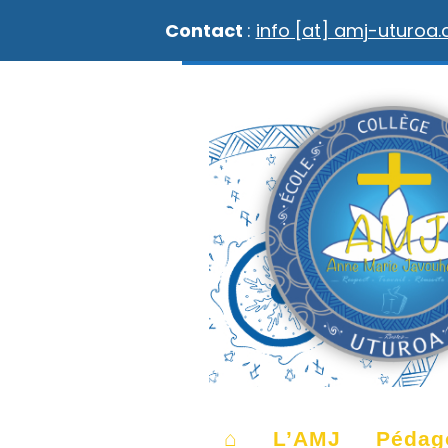
Contact
:
info [at] amj-uturoa
⌂
L’AMJ
Pédag