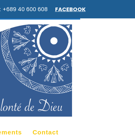
: +689 40 600 608
FACEBOOK
ements
Contact