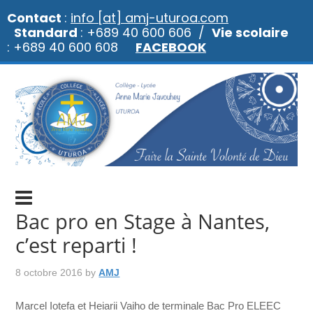
Contact
:
info [at] amj-uturoa.com
Standard
: +689 40 600 606 /
Vie scolaire
: +689 40 600 608
FACEBOOK
Bac pro en Stage à Nantes,
c’est reparti !
8 octobre 2016
by
AMJ
Marcel Iotefa et Heiarii Vaiho de terminale Bac Pro ELEEC