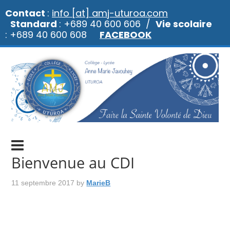
Contact
:
info [at] amj-uturoa.com
Standard
: +689 40 600 606 /
Vie scolaire
: +689 40 600 608
FACEBOOK
Bienvenue au CDI
11 septembre 2017
by
MarieB