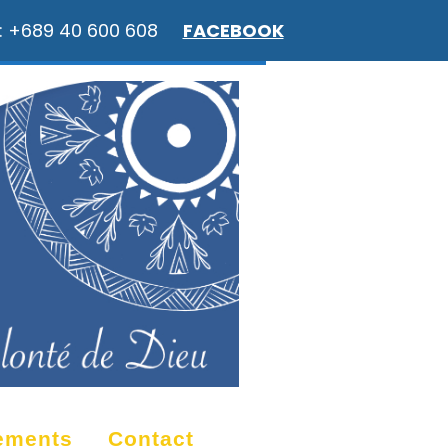
: +689 40 600 608
FACEBOOK
ements
Contact