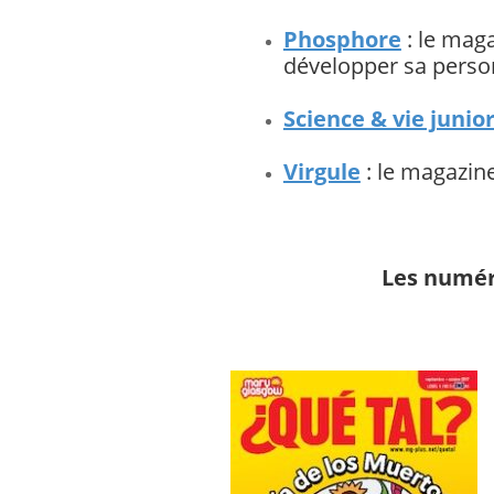
Phosphore
: le mag
développer sa person
Science & vie junio
Virgule
: le magazine
Les numér