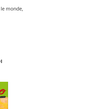
r le monde,
I