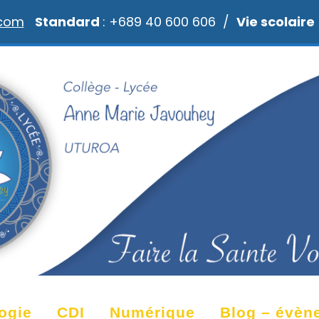
.com
Standard
: +689 40 600 606 /
Vie scolaire
ogie
CDI
Numérique
Blog – évèn