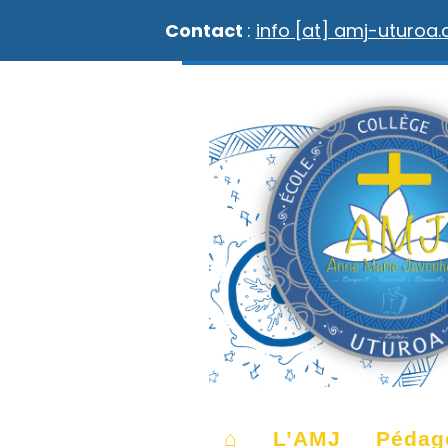
Contact
:
info [at] amj-uturoa
⌂
L’AMJ
Pédag