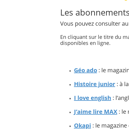
Les abonnement
Vous pouvez consulter au C
En cliquant sur le titre du
disponibles en ligne.
Géo ado
: le magazi
Histoire junior
: à l
I love english
: l’ang
J’aime lire MAX
: le
Okapi
: le magazine 