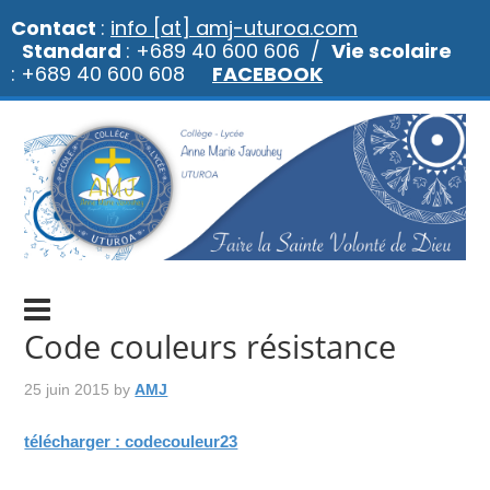
Contact
:
info [at] amj-uturoa.com
Standard
: +689 40 600 606 /
Vie scolaire
: +689 40 600 608
FACEBOOK
Code couleurs résistance
25 juin 2015
by
AMJ
télécharger : codecouleur23