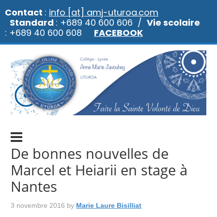
Contact
:
info [at] amj-uturoa.com
Standard
: +689 40 600 606 /
Vie scolaire
: +689 40 600 608
FACEBOOK
De bonnes nouvelles de
Marcel et Heiarii en stage à
Nantes
3 novembre 2016
by
Marie Laure Bisilliat