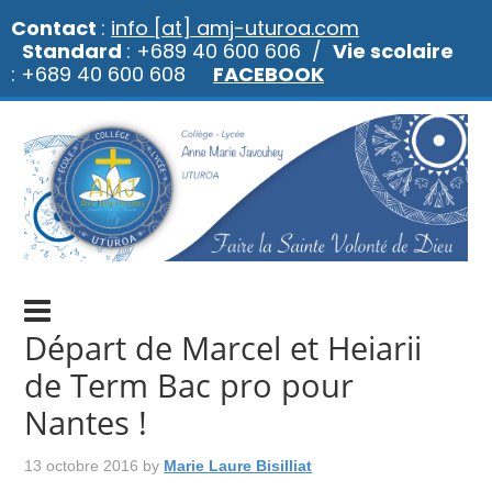
Contact
:
info [at] amj-uturoa.com
Standard
: +689 40 600 606 /
Vie scolaire
: +689 40 600 608
FACEBOOK
Départ de Marcel et Heiarii
de Term Bac pro pour
Nantes !
13 octobre 2016
by
Marie Laure Bisilliat