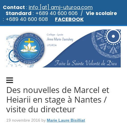
Contact
:
info [at] amj-uturoa.com
Standard
: +689 40 600 606 /
Vie scolaire
: +689 40 600 608
FACEBOOK
Des nouvelles de Marcel et
Heiarii en stage à Nantes /
visite du directeur
19 novembre 2016
by
Marie Laure Bisilliat