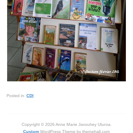
Posted in:
CDI
Copyright © 2026 Anne Marie Javouhey Uturoa.
Custom
WordPress Theme by themehall.com