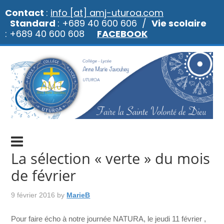
Contact
:
info [at] amj-uturoa.com
Standard
: +689 40 600 606 /
Vie scolaire
: +689 40 600 608
FACEBOOK
La sélection « verte » du mois
de février
9 février 2016
by
MarieB
Pour faire écho à notre journée NATURA, le jeudi 11 février ,