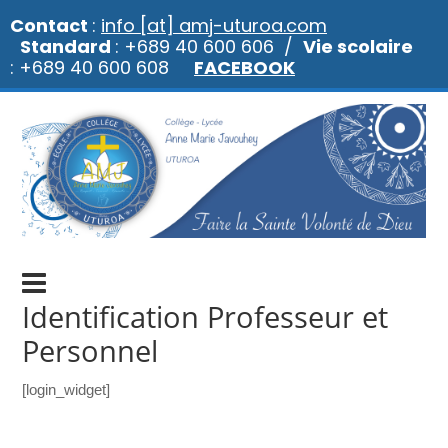
Contact
:
info [at] amj-uturoa.com
Standard
: +689 40 600 606 /
Vie scolaire
: +689 40 600 608
FACEBOOK
Identification Professeur et
Personnel
[login_widget]