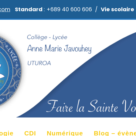
.com
Standard
: +689 40 600 606 /
Vie scolaire
ogie
CDI
Numérique
Blog – évèn