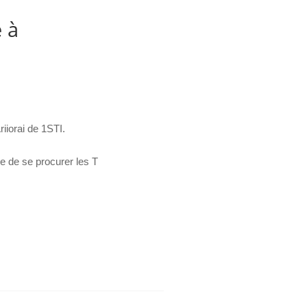
 à
riiorai de 1STI.
le de se procurer les T