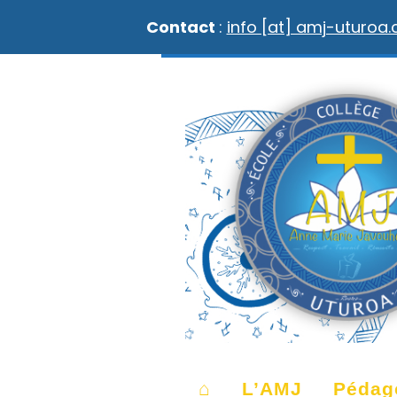
Contact
:
info [at] amj-uturoa
⌂
L’AMJ
Pédag