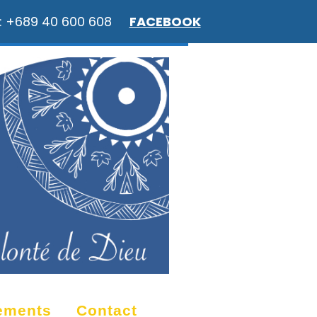
: +689 40 600 608
FACEBOOK
ements
Contact