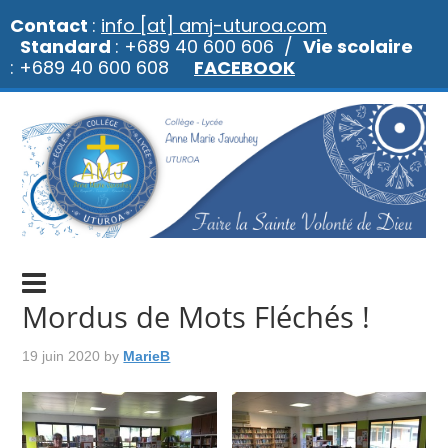
Contact
:
info [at] amj-uturoa.com
Standard
: +689 40 600 606 /
Vie scolaire
: +689 40 600 608
FACEBOOK
Mordus de Mots Fléchés !
19 juin 2020
by
MarieB