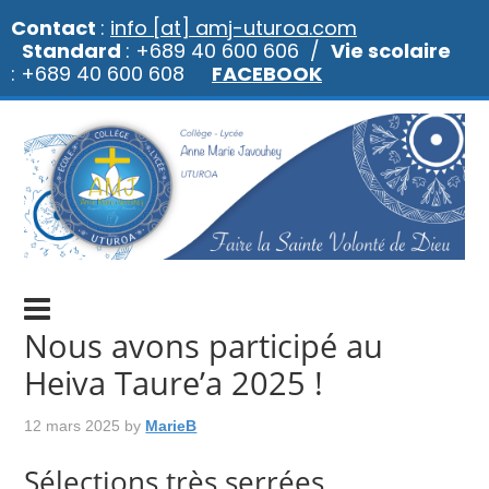
Contact
:
info [at] amj-uturoa.com
Standard
: +689 40 600 606 /
Vie scolaire
: +689 40 600 608
FACEBOOK
Nous avons participé au
Heiva Taure’a 2025 !
12 mars 2025
by
MarieB
Sélections très serrées