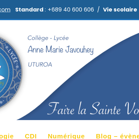
.com
Standard
: +689 40 600 606 /
Vie scolaire
ogie
CDI
Numérique
Blog – évèn