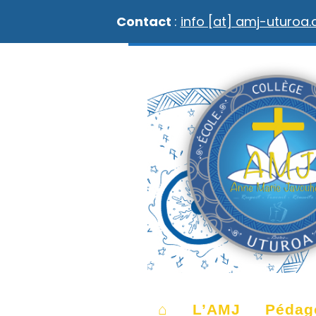
Contact
:
info [at] amj-uturoa
⌂
L’AMJ
Pédag