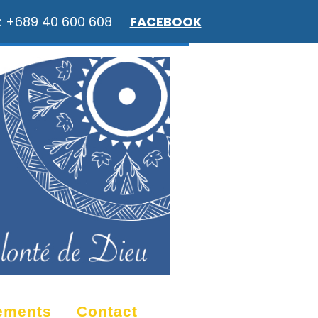
: +689 40 600 608
FACEBOOK
ements
Contact