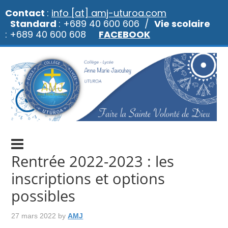
Contact
:
info [at] amj-uturoa.com
Standard
: +689 40 600 606 /
Vie scolaire
: +689 40 600 608
FACEBOOK
Rentrée 2022-2023 : les
inscriptions et options
possibles
27 mars 2022
by
AMJ