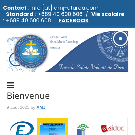
Contact
:
info [at] amj-uturoa.com
Standard
: +689 40 600 606 /
Vie scolaire
: +689 40 600 608
FACEBOOK
Bienvenue
9 août 2023
by
AMJ