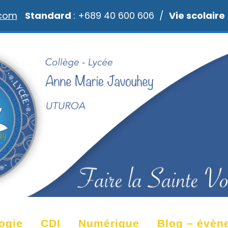
.com
Standard
: +689 40 600 606 /
Vie scolaire
ogie
CDI
Numérique
Blog – évèn