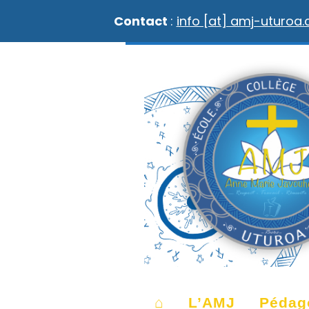
Contact
:
info [at] amj-uturoa
⌂
L’AMJ
Pédag