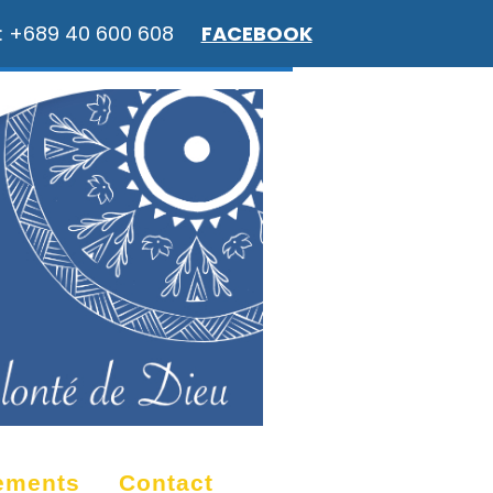
: +689 40 600 608
FACEBOOK
ements
Contact