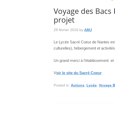
Voyage des Bacs 
projet
28 février 2016
by
AMJ
Le Lycée Sacré Coeur de Nantes est pa
culturelles), hébergement et activit
Un grand merci à l’établissement e
V
oir le site du Sacré Coeur
Posted in:
Actions
,
Lycée
,
Voyage B