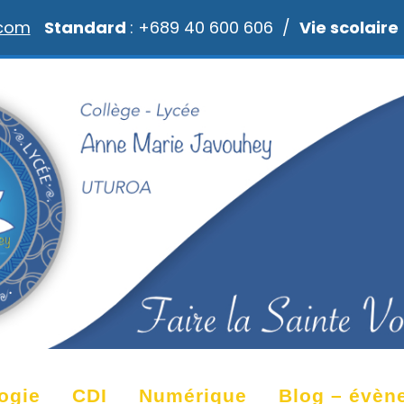
.com
Standard
: +689 40 600 606 /
Vie scolaire
ogie
CDI
Numérique
Blog – évèn