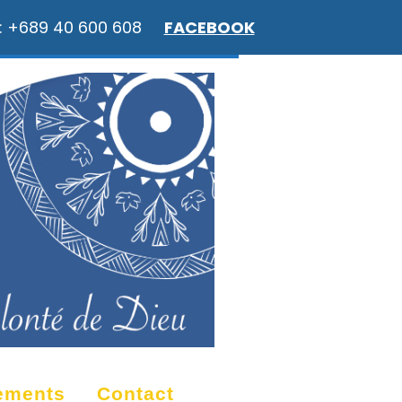
: +689 40 600 608
FACEBOOK
ements
Contact