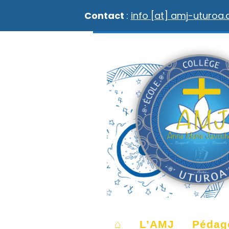
Contact
:
info [at] amj-uturoa
⌂
L’AMJ
Pédag