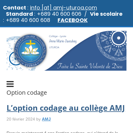
Contact
:
info [at] amj-uturoa.com
Standard
: +689 40 600 606 /
Vie scolaire
: +689 40 600 608
FACEBOOK
Option codage
L’option codage au collège AMJ
20 février 2024
by
AMJ