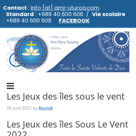
Contact
:
info [at] amj-uturoa.com
Standard
: +689 40 600 606 /
Vie scolaire
: +689 40 600 608
FACEBOOK
Les Jeux des îles sous le vent
28 avril 2022
by
MarieB
Les Jeux des îles Sous Le Vent
2022