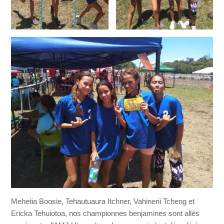
Mehetia Boosie, Tehautuaura Itchner, Vahinerii Tcheng et
Ericka Tehuiotoa, nos championnes benjamines sont allés