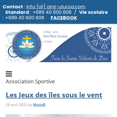
Contact
:
info [at] amj-uturoa.com
Standard
: +689 40 600 606 /
Vie scolaire
: +689 40 600 608
FACEBOOK
Association Sportive
Les Jeux des îles sous le vent
28 avril 2022
by
MarieB