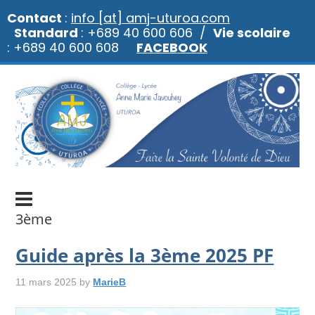
Contact
:
info [at] amj-uturoa.com
Standard
: +689 40 600 606 /
Vie scolaire
: +689 40 600 608
FACEBOOK
3ème
Guide après la 3ème 2025 PF
11 mars 2025
by
MarieB