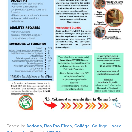
Posted in:
Actions
,
Bac Pro Eleec
,
Collège
,
Collège
,
Lycée
,