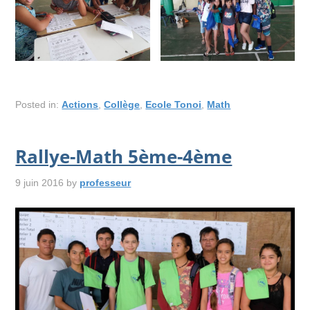
Posted in:
Actions
,
Collège
,
Ecole Tonoi
,
Math
Rallye-Math 5ème-4ème
9 juin 2016
by
professeur