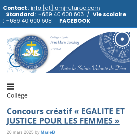
Contact
:
info [at] amj-uturoa.com
Standard
: +689 40 600 606 /
Vie scolaire
: +689 40 600 608
FACEBOOK
Collège
Concours créatif « EGALITE ET
JUSTICE POUR LES FEMMES »
20 mars 2025
by
MarieB