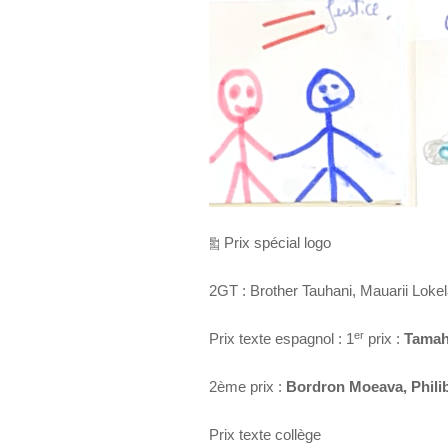
༖ Prix spécial logo
2GT : Brother Tauhani, Mauarii Lokelan
er
Prix texte espagnol : 1
prix :
Tamah
2ème prix :
Bordron Moeava, Philib
Prix texte collège