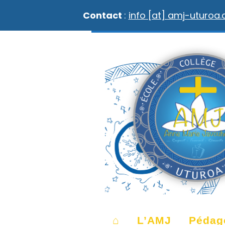
Contact
:
info [at] amj-uturoa
⌂
L’AMJ
Pédag