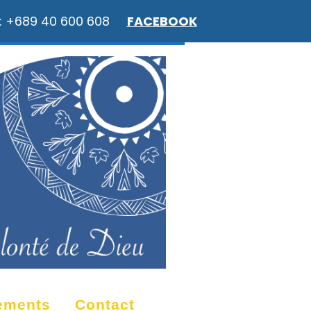
: +689 40 600 608
FACEBOOK
ements
Contact