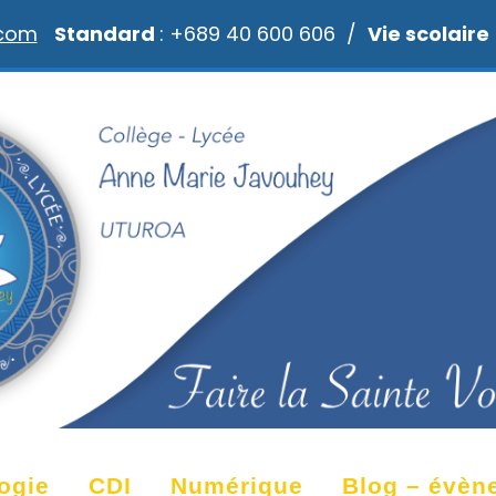
.com
Standard
: +689 40 600 606 /
Vie scolaire
ogie
CDI
Numérique
Blog – évèn