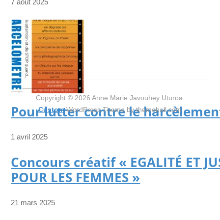
7 août 2025
Copyright © 2026 Anne Marie Javouhey Uturoa.
Pour lutter contre le harcèlemen
Custom
WordPress Theme by themehall.com
1 avril 2025
Concours créatif « EGALITÉ ET JU
POUR LES FEMMES »
21 mars 2025